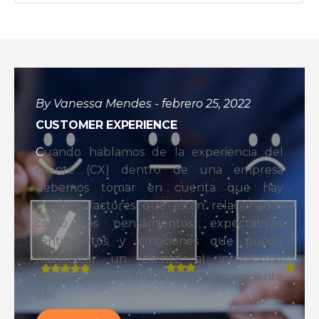
By Vanessa Mendes - febrero 25, 2022
CUSTOMER EXPERIENCE
C
uando hablamos de la experiencia del
cliente (CX) dentro de una empresa
debemos tomar en cuenta que hay
muchos factores que están relacionados
como los pensamientos, expectativas,
sentimientos y emociones que puede
manifestar un cliente al interactuar
racional, física, emocional, subconsciente
y/o...