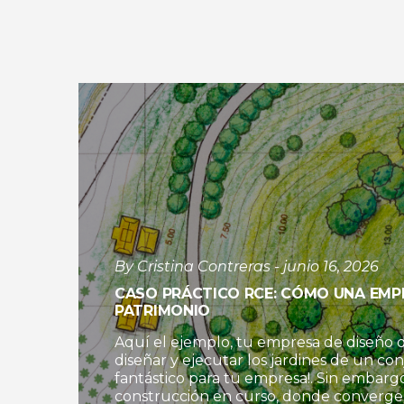
By Cristina Contreras - junio 16, 2026
CASO PRÁCTICO RCE: CÓMO UNA EMP
PATRIMONIO
Aquí el ejemplo, tu empresa de diseño d
diseñar y ejecutar los jardines de un con
fantástico para tu empresa!. Sin embarg
construcción en curso, donde convergen 