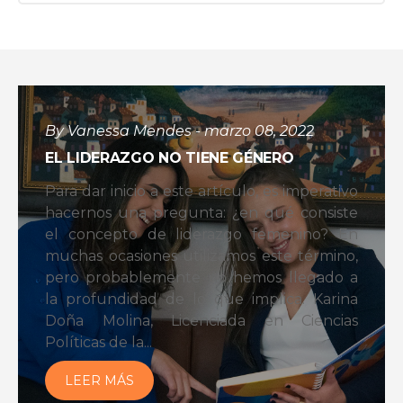
By Vanessa Mendes - marzo 08, 2022
EL LIDERAZGO NO TIENE GÉNERO
Para dar inicio a este artículo, es imperativo
hacernos una pregunta: ¿en qué consiste
el concepto de liderazgo femenino? En
muchas ocasiones utilizamos este término,
pero probablemente no hemos llegado a
la profundidad de lo que implica. Karina
Doña Molina, Licenciada en Ciencias
Políticas de la...
LEER MÁS