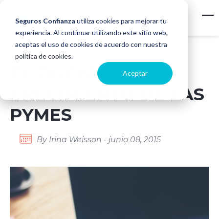
Seguros Confianza
utiliza cookies para mejorar tu
experiencia. Al continuar utilizando este sitio web,
aceptas el uso de cookies de acuerdo con nuestra
política de cookies
.
EL DILEMA EN EL
Aceptar
CRECIMIENTO DE LAS
PYMES
By Irina Weisson - junio 08, 2015