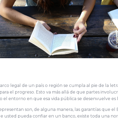
rco legal de un país o región se cumpla al pie de la le
 para el progreso. Esto va más allá de que partes involu
ero el entorno en que esa vida pública se desenvuelve es
 representan son, de alguna manera, las garantías que el
ue usted pueda confiar en un banco, existe toda una norm