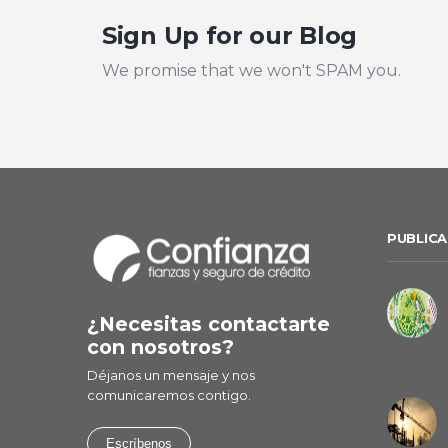
Sign Up for our Blog
We promise that we won't SPAM you.
PUBLICA
¿Necesitas contactarte
con nosotros?
Déjanos un mensaje y nos
comunicaremos contigo.
Escríbenos