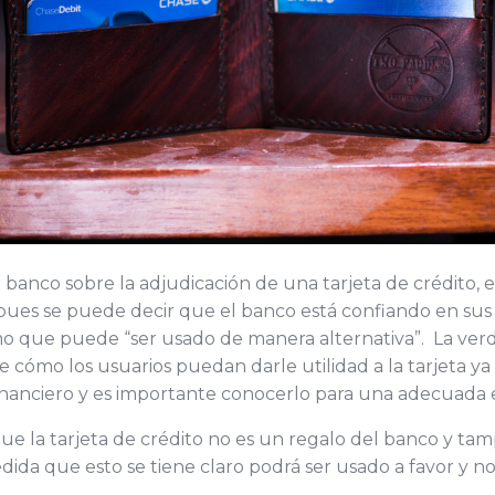
 banco sobre la adjudicación de una tarjeta de crédito, 
 pues se puede decir que el banco está confiando en sus c
o que puede “ser usado de manera alternativa”. La verda
de cómo los usuarios puedan darle utilidad a la tarjeta 
nanciero y es importante conocerlo para una adecuada e
ue la tarjeta de crédito no es un regalo del banco y ta
edida que esto se tiene claro podrá ser usado a favor y n